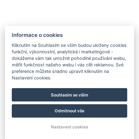
Eventy
Firemní akce
Informace o cookies
Rozlučky
Kliknutím na Souhlasím se vším budou uloženy cookies
Svatby
funkční, výkonnostní, analytické i marketingové -
Oslavy
dokážeme vám tak umožnit pohodlné používání webu,
měřit funkčnost našeho webu i vás cílit reklamou. Své
preference můžete snadno upravit kliknutím na
Sledujte nás
Nastavení cookies.
Souhlasím se vším
Odmítnout vše
© Copyright 2026 | Všechna práva vyhrazena
Nastavení cookies