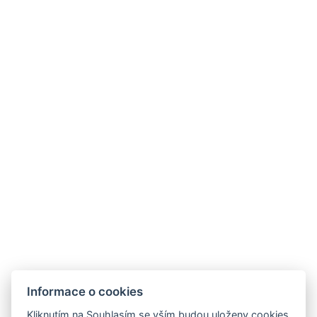
Galerie
Tipy na výlety
River Apartments
Kariéra
Kontakty
telefon:
+420 728 156 166
adresa:
Mapa
e-mail:
info@aparthotelnaklenici.cz
Restaurace
Kavárna Café Bistro
Eventy
Firemní akce
Informace o cookies
Rozlučky
Kliknutím na Souhlasím se vším budou uloženy cookies
Svatby