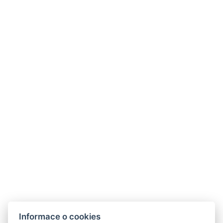
Dárkové poukazy
Galerie
Tipy na výlety
River Apartments
Kariéra
Kontakty
telefon:
+420 728 156 166
adresa:
Mapa
e-mail:
info@aparthotelnaklenici.cz
Restaurace
Kavárna Café Bistro
Eventy
Firemní akce
Informace o cookies
Rozlučky