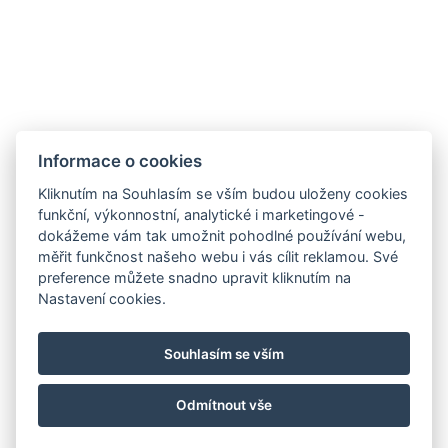
Restaurace
Kavárna Café Bistro
Eventy
Firemní akce
Informace o cookies
Rozlučky
Kliknutím na Souhlasím se vším budou uloženy cookies
Svatby
funkční, výkonnostní, analytické i marketingové -
Oslavy
dokážeme vám tak umožnit pohodlné používání webu,
měřit funkčnost našeho webu i vás cílit reklamou. Své
preference můžete snadno upravit kliknutím na
Sledujte nás
Nastavení cookies.
Souhlasím se vším
Odmítnout vše
© Copyright 2026 | Všechna práva vyhrazena